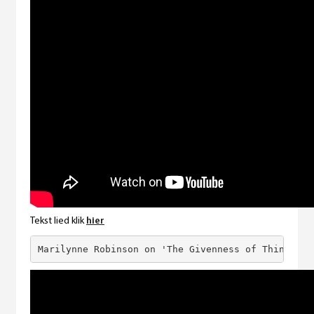
Tekst lied klik
hier
Marilynne Robinson on 'The Givenness of Things"